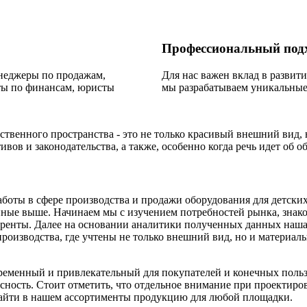
Профессиональный под
енеджеры по продажам,
Для нас важен вклад в развит
ты по финансам, юристы
мы разрабатываем уникальные
твенного пространства - это не только красивый внешний вид,
ивов и законодательства, а также, особенно когда речь идет об об
аботы в сфере производства и продажи оборудования для детски
нные выше. Начинаем мы с изучением потребностей рынка, знако
уренты. Далее на основании аналитики полученных данных наш
я производства, где учтены не только внешний вид, но и матери
ременный и привлекательный для покупателей и конечных польз
сность. Стоит отметить, что отдельное внимание при проектиро
айти в нашем ассортименты продукцию для любой площадки.