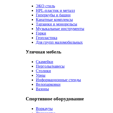
ЭКО стиль
HPL-пластик и металл
Гиперкубы и башни
Канатные комплексы
Тарзанки и монорельсы
Музыкальные инструменты
Горки
Геопластика
Для групп маломобильных
Уличная мебель
Скамейки
Перголы/навесы
Столики
Урны
Информационные стенды
Велопарковки
Вазоны
Спортивное оборудование
Воркауты