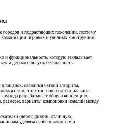
ход
ие городов и подрастающих поколений, поэтому
 комбинации игровых и уличных конструкций.
 но и функциональность, которую закладывает
ъекта детского досуга, безопасность.
х площадок, сложился четкий алгоритм,
мимся с тем, что хотят наши потенциальные
а команда разрабатывает общую концепцию,
алы, размеры, варианты компоновки изделий между
ователей (детей) дизайн, отличную
вании мы уделяем особенным детям и