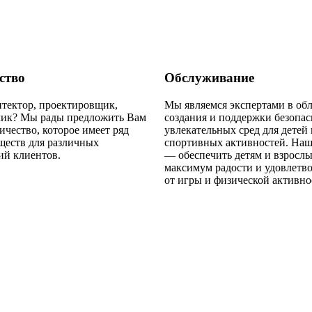
ство
Обслуживание
тектор, проектировщик,
Мы являемся экспертами в об
чик? Мы рады предложить Вам
создания и поддержки безопа
ичество, которое имеет ряд
увлекательных сред для детей 
ществ для различных
спортивных активностей. Наш
ий клиентов.
— обеспечить детям и взросл
максимум радости и удовлетв
от игры и физической активно