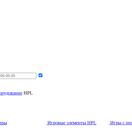
борудование
HPL
иры
Игровые элементы HPL
Игры с пе